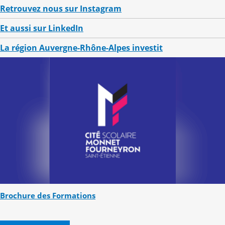
Retrouvez nous sur Instagram
Et aussi sur LinkedIn
La région Auvergne-Rhône-Alpes investit
Brochure des Formations