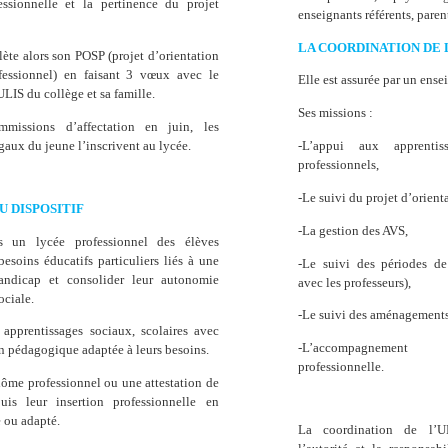
essionnelle et la pertinence du projet
enseignants référents, pare
LA COORDINATION DE 
ète alors son POSP (projet d’orientation
ofessionnel) en faisant 3 vœux avec le
Elle est assurée par un ense
LIS du collège et sa famille.
Ses missions :
mmissions d’affectation en juin, les
gaux du jeune l’inscrivent au lycée.
-L’appui aux apprentis
professionnels,
-Le suivi du projet d’orient
U DISPOSITIF
-La gestion des AVS,
ns un lycée professionnel des élèves
besoins éducatifs particuliers liés à une
-Le suivi des périodes de
andicap et consolider leur autonomie
avec les professeurs),
ociale.
-Le suivi des aménagements
 apprentissages sociaux, scolaires avec
-L’accompagnement
n pédagogique adaptée à leurs besoins.
professionnelle.
lôme professionnel ou une attestation de
is leur insertion professionnelle en
e ou adapté.
La coordination de l’UL