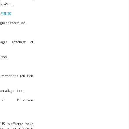
nts, AVS…
L’ULIS
ignant spécialisé.
sages généraux et
ation,
 formations (en lien
 et adaptations,
 à l’insertion
IS s’effectue sous