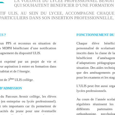
LA VOLONTE DU LYCEE PROFESSIONNEL BENOIT
QUI SOUHAITENT BENEFICIER D’UNE FORMATION D
ITIF ULIS, AU SEIN DU LYCEE, ACCOMPAGNE CHAQUE
PARTICULIERS DANS SON INSERTION PROFESSIONNELLE, 
S ?
FONCTIONNEMENT DU 
 un PPS et reconnus en situation de
Chaque élève bénéfic
a MDPH bénéficiant d’une notification
personnalisé de scolarisat
agnement du dispositif ULIS.
inscrits dans la classe de l
bénéficient d’aménage
nt exprimé par un projet de vie et
d’adaptations pédagogique
eur aspiration à entrer en formation dans
situation. Des aides techni
habitat et de l’énergie.
que des aménagements pe
pour les examens et les stag
ème
nt de 3
ULIS collège.
L’ULIS peut être aussi orga
D’ADMISSION
lycées professionnels.
 du Parcours Avenir collège, les élèves
Au cours de l’année scolai
 (en entreprise ou lycée professionnel).
régulières réunissent le
t très importants car ils permettent de
différents partenair
pacités du jeune pour une éventuelle
orthophoniste, psychol