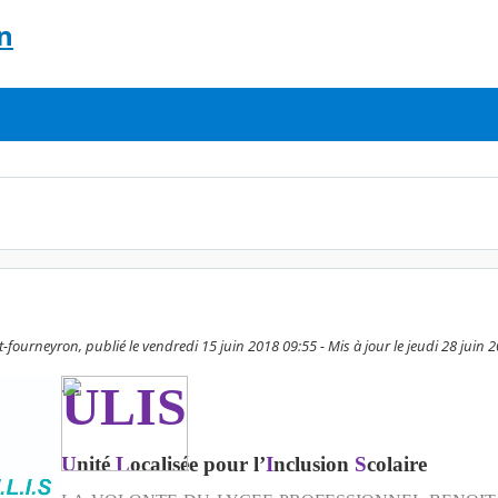
n
fourneyron, publié le vendredi 15 juin 2018 09:55 - Mis à jour le jeudi 28 juin 
ULIS
U
nité
L
ocalisée pour l’
I
nclusion
S
colaire