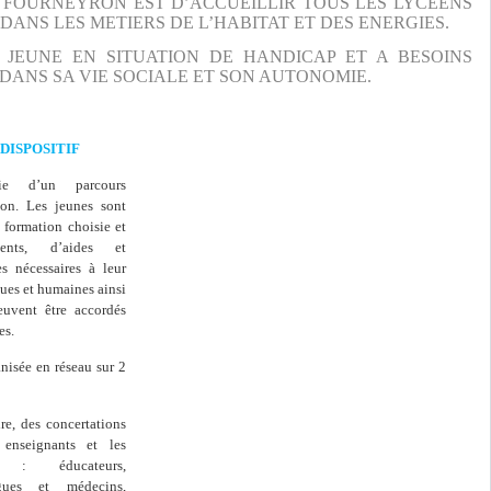
 FOURNEYRON EST D’ACCUEILLIR TOUS LES LYCEENS
ANS LES METIERS DE L’HABITAT ET DES ENERGIES.
 JEUNE EN SITUATION DE HANDICAP ET A BESOINS
DANS SA VIE SOCIALE ET SON AUTONOMIE.
DISPOSITIF
ie d’un parcours
ion. Les jeunes sont
a formation choisie et
ments, d’aides et
s nécessaires à leur
ques et humaines ainsi
uvent être accordés
es.
nisée en réseau sur 2
re, des concertations
s enseignants et les
es : éducateurs,
ogues et médecins,