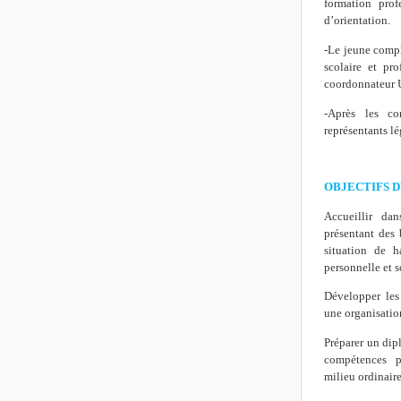
formation prof
d’orientation.
-Le jeune compl
scolaire et pr
coordonnateur U
-Après les co
représentants lé
OBJECTIFS D
Accueillir da
présentant des 
situation de h
personnelle et s
Développer les
une organisatio
Préparer un dip
compétences pu
milieu ordinair