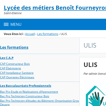
Panneau de gestion des cookies
Lycée des métiers Benoît Fourneyro
Menu de la rubrique
Contenu
Saint-Etienne
MENU
Vous êtes ici :
Accueil
›
Les formations
›
ULIS
ULIS
Les formations
Les C.A.P
ULIS
CAP Constructeur Bois
CAP Ébénisterie
CAP Installateur Sanitaire
Par admin benoit-
CAP Ouvrages Éléctriques
Les Baccalauréats Professionnels
Bac Pro Etude et Réalisations d'Agencement
Bac Pro Technicien Constructeur Bois
Bac Pro Technicien d'études du Bâtiment: Organisation Gros
Oeuvre