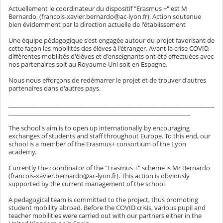
Actuellement le coordinateur du dispositif "Erasmus +" est M
Bernardo, (francois-xavier.bernardo@ac-lyon.fr). Action soutenue
bien évidemment par la direction actuelle de l'établissement
Une équipe pédagogique s'est engagée autour du projet favorisant de
cette façon les mobilités des élèves à l'étranger. Avant la crise COVID,
différentes mobilités d'élèves et d'enseignants ont été effectuées avec
nos partenaires soit au Royaume-Uni soit en Espagne.
Nous nous efforçons de redémarrer le projet et de trouver d'autres
partenaires dans d'autres pays.
_____________________________________________________________________
_____________________________________________________________
The school's aim is to open up internationally by encouraging
exchanges of students and staff throughout Europe. To this end, our
school is a member of the Erasmus+ consortium of the Lyon
academy.
Currently the coordinator of the "Erasmus +" scheme is Mr Bernardo
(francois-xavier.bernardo@ac-lyon.fr). This action is obviously
supported by the current management of the school
A pedagogical team is committed to the project, thus promoting
student mobility abroad. Before the COVID crisis, various pupil and
teacher mobilities were carried out with our partners either in the