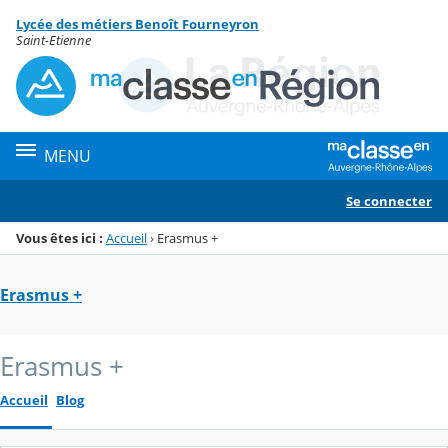
Panneau de gestion des cookies
Lycée des métiers Benoît Fourneyron
Menu de la rubrique
Contenu
Saint-Etienne
MENU
Se connecter
Vous êtes ici :
Accueil
›
Erasmus +
Erasmus +
Erasmus +
Accueil
Blog