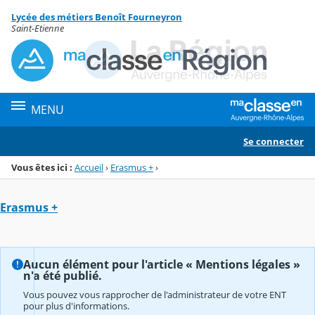
Panneau de gestion des cookies
Lycée des métiers Benoît Fourneyron
Menu de la rubrique
Contenu
Saint-Etienne
MENU
Se connecter
Vous êtes ici :
Accueil
›
Erasmus +
›
Erasmus +
Aucun élément pour l'article « Mentions légales »
n'a été publié.
Vous pouvez vous rapprocher de l'administrateur de votre ENT
pour plus d'informations.