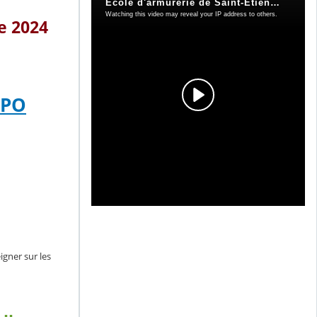
e 2024
 JPO
gner sur les