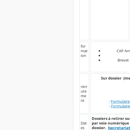
for
mat
CAP Arm
ion
Brevet 
Sur dossier (m
recr
ute
me
nt
-
Formulaire 
-
Formulaire 
Dossiers à retirer su
Dat
par voie numérique a
es
dossier. (
secretaria