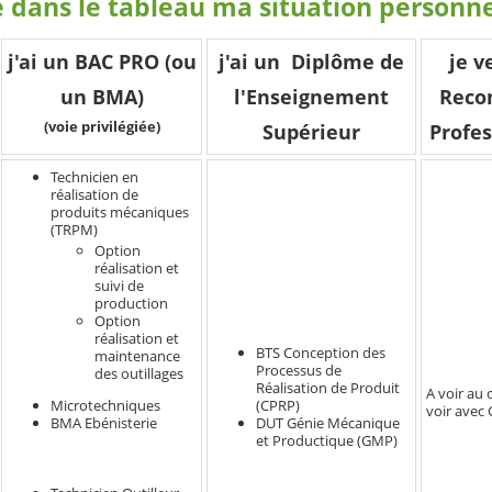
e dans le tableau ma situation personne
j'ai un BAC PRO (ou
j'ai un Diplôme de
je v
un BMA)
l'Enseignement
Reco
(voie privilégiée)
Supérieur
Profes
Technicien en
réalisation de
produits mécaniques
(TRPM)
Option
réalisation et
suivi de
production
Option
réalisation et
BTS Conception des
maintenance
Processus de
des outillages
Réalisation de Produit
A voir au 
Microtechniques
(CPRP)
voir avec
BMA Ebénisterie
DUT Génie Mécanique
et Productique (GMP)