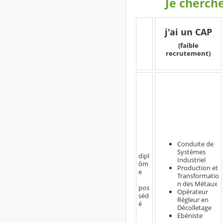
Je cherch
j'ai un CAP
(faible
recrutement)
Conduite de
Systèmes
dipl
Industriel
ôm
Production et
e
Transformatio
n des Métaux
pos
Opérateur
séd
Régleur en
é
Décolletage
Ebéniste