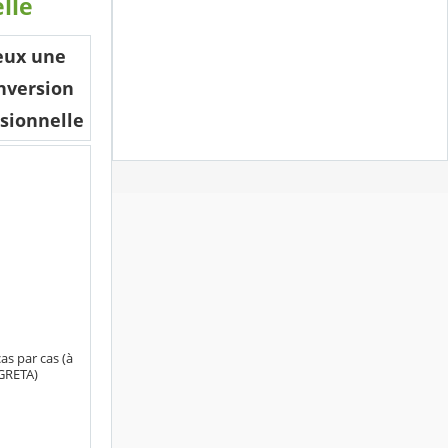
lle
eux une
nversion
sionnelle
cas par cas (à
 GRETA)