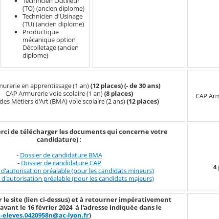
Technicien Outilleur
(TO) (ancien diplome)
Technicien d'Usinage
(TU) (ancien diplome)
Productique
mécanique option
Décolletage (ancien
diplome)
urerie en apprentissage (1 an)
(12 places) (- de 30 ans)
CAP Armurerie voie scolaire (1 an)
(8 places)
CAP Arm
des Métiers d'Art (BMA) voie scolaire (2 ans)
(12 places)
erci de télécharger les documents qui concerne votre
candidature) :
-
Dossier de candidature BMA
-
Dossier de candidature CAP
4
d'autorisation préalable (pour les candidats mineurs)
d'autorisation préalable (pour les candidats majeurs)
r le site (lien ci-dessus) et à retourner impérativement
vant le 16 février 2024 à l'adresse indiquée dans le
t-eleves.0420958n@ac-lyon.fr
)