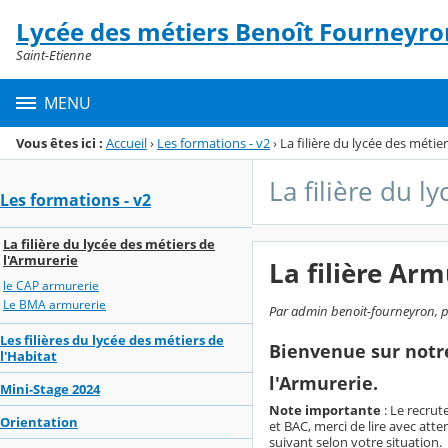
Panneau de gestion des cookies
Lycée des métiers Benoît Fourneyro
Menu de la rubrique
Contenu
Saint-Etienne
MENU
Vous êtes ici :
Accueil
›
Les formations - v2
›
La filière du lycée des métie
La filière du l
Les formations - v2
La filière du lycée des métiers de
l'Armurerie
La filière Arm
le CAP armurerie
Le BMA armurerie
Par admin benoit-fourneyron, pu
Les filières du lycée des métiers de
Bienvenue sur notr
l'Habitat
l'Armurerie.
Mini-Stage 2024
Note importante
: Le recrut
Orientation
et BAC, merci de lire avec att
suivant selon votre situation.