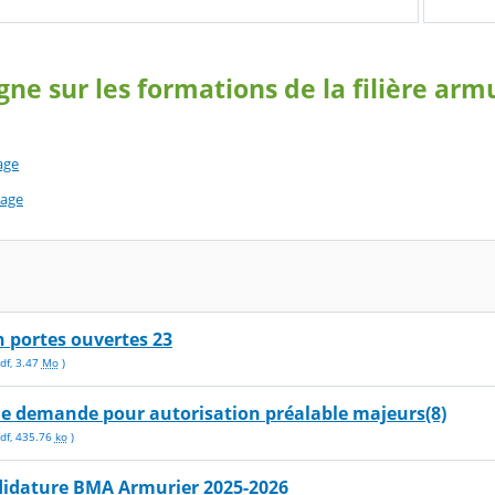
gne sur les formations de la filière arm
age
page
 portes ouvertes 23
df
,
3.47
Mo
)
de demande pour autorisation préalable majeurs(8)
df
,
435.76
ko
)
didature BMA Armurier 2025-2026