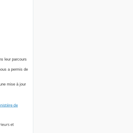
ns leur parcours
nous a permis de
une mise à jour
inistère de
rieurs et