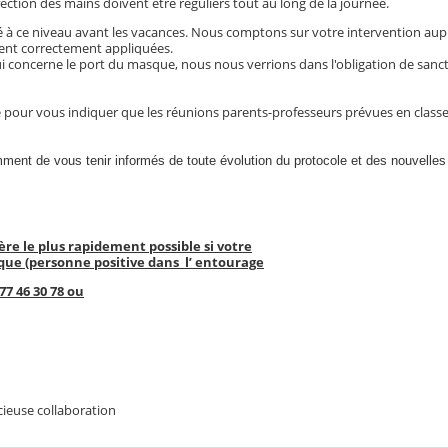
fection des mains doivent être réguliers tout au long de la journée.
 à ce niveau avant les vacances. Nous comptons sur votre intervention aup
ient correctement appliquées.
 concerne le port du masque, nous nous verrions dans l'obligation de sanct
pour vous indiquer que les réunions parents-professeurs prévues en class
ent de vous tenir informés de toute évolution du protocole et des nouvelles
ière le plus rapidement possible si votre
sque (personne positive dans l’ entourage
77 46 30 78 ou
ieuse collaboration