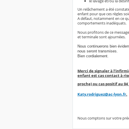
le lavage et/ou la désin
Un relâchement a été constaté
enfant pour que ces règles so
A défaut, notamment en ce qui
comportements inadéquats.
Nous profitons de ce message 
et terminale sont ajournées.
Nous continuerons bien évidemm
nous seront transmises.
Bien cordialement.
Merci de signaler à l’infirm
enfant est cas contact à ri
proche) ou cas positif
au 04 
Katy.rodriguez@ac-lyon.fr
.
Nous comptons sur votre préc