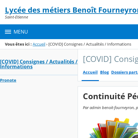
Panneau de gestion des cookies
Lycée des métiers Benoît Fourneyro
Menu de la rubrique
Contenu
Saint-Etienne
MENU
Vous êtes ici :
Accueil
›
[COVID] Consignes / Actualités / Informations
[COVID] Consig
[COVID] Consignes / Actualités /
Informations
Accueil
Blog
Dossiers par
Pronote
Continuité P
Par admin benoit-fourneyron, pu