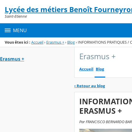
Panneau de gestion des cookies
Lycée des métiers Benoît Fourneyro
Menu de la rubrique
Contenu
Saint-Etienne
MENU
Vous êtes ici :
Accueil
›
Erasmus +
›
Blog
›
INFORMATIONS PRATIQUES / Ca
Erasmus +
Erasmus +
Accueil
Blog
‹
Retour au blog
INFORMATIONS
ERASMUS +
Par FRANCISCO BERNARDO BARBERO