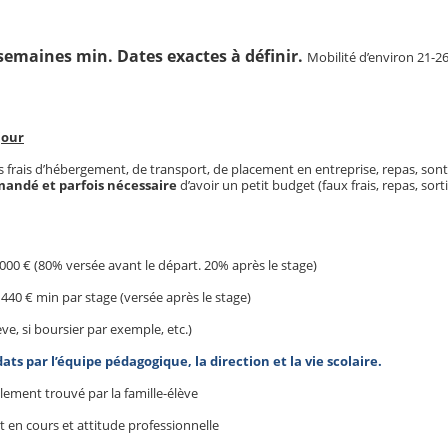
semaines min. Dates exactes à définir.
Mobilité d’environ 21-26
jour
 frais d’hébergement, de transport, de placement en entreprise, repas, sont
mandé et parfois nécessaire
d’avoir un petit budget (faux frais, repas, sort
00 € (80% versée avant le départ. 20% après le stage)
440 € min par stage (versée après le stage)
lève, si boursier par exemple, etc.)
ats par l’équipe pédagogique, la direction et la vie scolaire.
lement trouvé par la famille-élève
en cours et attitude professionnelle