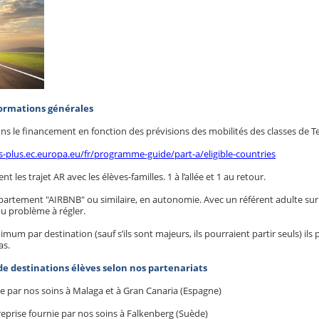
formations générales
le financement en fonction des prévisions des mobilités des classes de T
s-plus.ec.europa.eu/fr/programme-guide/part-a/eligible-countries
les trajet AR avec les élèves-familles. 1 à l’allée et 1 au retour.
ppartement "AIRBNB" ou similaire, en autonomie. Avec un référent adulte sur
u problème à régler.
um par destination (sauf s’ils sont majeurs, ils pourraient partir seuls) ils
as.
de destinations élèves selon nos partenariats
ie par nos soins à Malaga et à Gran Canaria (Espagne)
reprise fournie par nos soins à Falkenberg (Suède)