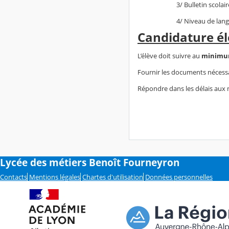
3/ Bulletin scolair
4/ Niveau de lan
Candidature é
L’élève doit suivre au
minimum
Fournir les documents nécessair
Répondre dans les délais aux
Lycée des métiers Benoît Fourneyron
Contacts
Mentions légales
Chartes d'utilisation
Données personnelles