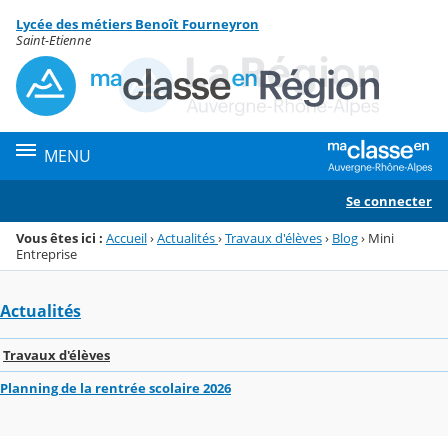
Panneau de gestion des cookies
Lycée des métiers Benoît Fourneyron
Menu de la rubrique
Contenu
Saint-Etienne
MENU
Se connecter
Vous êtes ici :
Accueil
›
Actualités
›
Travaux d'élèves
›
Blog
›
Mini
Entreprise
Actualités
Travaux d'élèves
Planning de la rentrée scolaire 2026