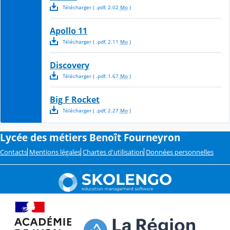
Télécharger
( .
pdf
,
2.02
Mo
)
Apollo 11
Télécharger
( .
pdf
,
2.11
Mo
)
Discovery
Télécharger
( .
pdf
,
1.67
Mo
)
Big F Rocket
Télécharger
( .
pdf
,
2.27
Mo
)
Lycée des métiers Benoît Fourneyron
Contacts
Mentions légales
Chartes d'utilisation
Données personnelles