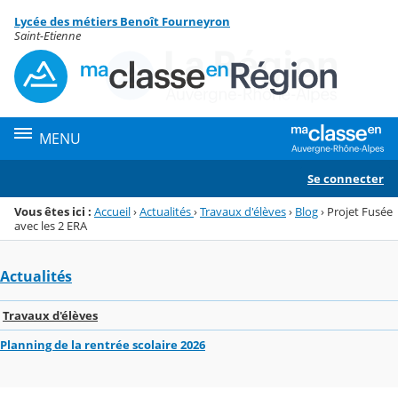
Panneau de gestion des cookies
Lycée des métiers Benoît Fourneyron
Menu de la rubrique
Contenu
Saint-Etienne
MENU
Se connecter
Vous êtes ici :
Accueil
›
Actualités
›
Travaux d'élèves
›
Blog
›
Projet Fusée
avec les 2 ERA
Actualités
Travaux d'élèves
Planning de la rentrée scolaire 2026