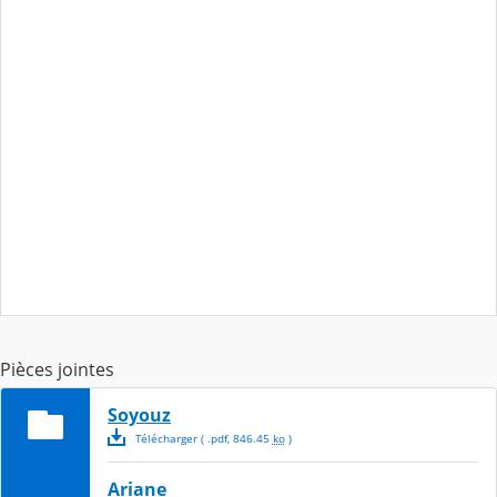
Pièces jointes
Soyouz
Télécharger
( .
pdf
,
846.45
ko
)
Ariane