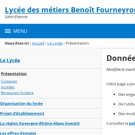
Panneau de gestion des cookies
Lycée des métiers Benoît Fourneyro
Menu de la rubrique
Contenu
Saint-Etienne
MENU
Vous êtes ici :
Accueil
›
Le Lycée
›
Présentation
Donnée
Le Lycée
Modifiée le mard
Présentation
Contacter
Cette page a pou
Accéder
Restaurant Scolaire
Des enga
Organisation du lycée
De l'util
Projet d'établissement
Des modal
La région Auvergne-Rhône-Alpes investit
Consultez la
po
Les offres d'emploi