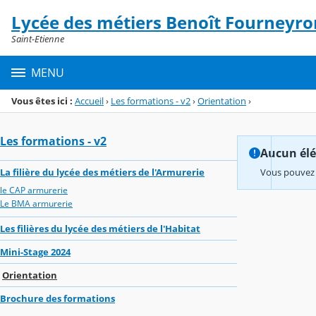
Panneau de gestion des cookies
Lycée des métiers Benoît Fourneyro
Menu de la rubrique
Contenu
Saint-Etienne
MENU
Vous êtes ici :
Accueil
›
Les formations - v2
›
Orientation
›
Les formations - v2
Aucun élém
La filière du lycée des métiers de l'Armurerie
Vous pouvez 
le CAP armurerie
Le BMA armurerie
Les filières du lycée des métiers de l'Habitat
Mini-Stage 2024
Orientation
Brochure des formations