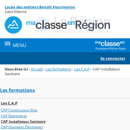
Panneau de gestion des cookies
Lycée des métiers Benoît Fourneyron
Menu de la rubrique
Contenu
Saint-Etienne
MENU
Se connecter
Vous êtes ici :
Accueil
›
Les formations
›
Les C.A.P
›
CAP Installateur
Sanitaire
Les formations
Les C.A.P
CAP Constructeur Bois
CAP Ébénisterie
CAP Installateur Sanitaire
CAP Ouvrages Éléctriques