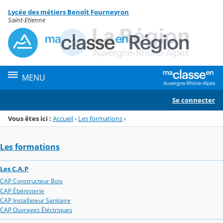
Panneau de gestion des cookies
Lycée des métiers Benoît Fourneyron
Menu de la rubrique
Contenu
Saint-Etienne
MENU
Se connecter
Vous êtes ici :
Accueil
›
Les formations
›
Les formations
Les C.A.P
CAP Constructeur Bois
CAP Ébénisterie
CAP Installateur Sanitaire
CAP Ouvrages Éléctriques