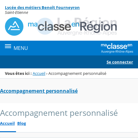
Panneau de gestion des cookies
Lycée des métiers Benoît Fourneyron
Menu de la rubrique
Contenu
Saint-Etienne
MENU
Se connecter
Vous êtes ici :
Accueil
›
Accompagnement personnalisé
Accompagnement personnalisé
Accompagnement personnalisé
Accueil
Blog