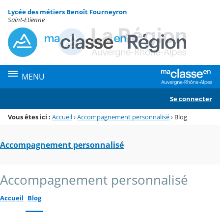
Panneau de gestion des cookies
Lycée des métiers Benoît Fourneyron
Menu de la rubrique
Contenu
Saint-Etienne
MENU
Se connecter
Vous êtes ici :
Accueil
›
Accompagnement personnalisé
›
Blog
Accompagnement personnalisé
Accompagnement personnalisé
Accueil
Blog