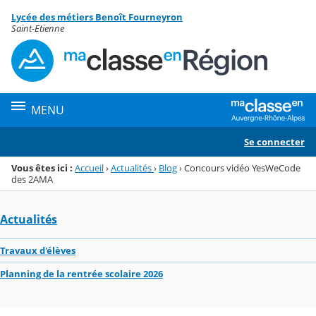
Panneau de gestion des cookies
Lycée des métiers Benoît Fourneyron
Menu de la rubrique
Contenu
Saint-Etienne
MENU
Se connecter
Vous êtes ici :
Accueil
›
Actualités
›
Blog
›
Concours vidéo YesWeCode
des 2AMA
Actualités
Travaux d'élèves
Planning de la rentrée scolaire 2026