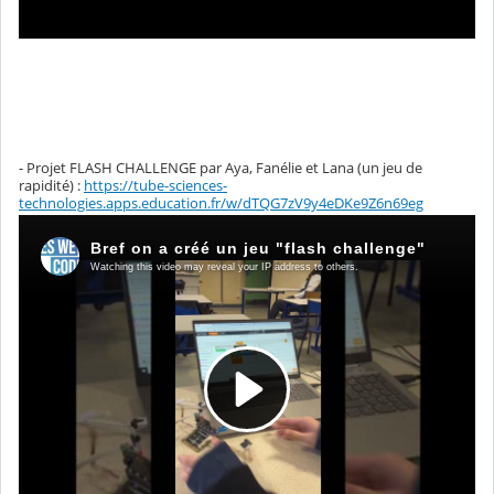
- Projet FLASH CHALLENGE par Aya, Fanélie et Lana (un jeu de
rapidité) :
https://tube-sciences-
technologies.apps.education.fr/w/dTQG7zV9y4eDKe9Z6n69eg