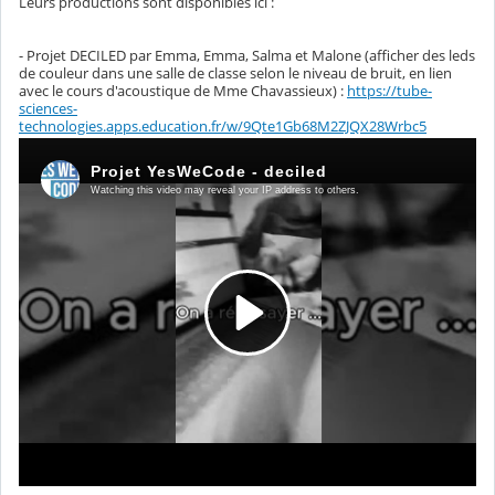
Leurs productions sont disponibles ici :
- Projet DECILED par Emma, Emma, Salma et Malone (afficher des leds
de couleur dans une salle de classe selon le niveau de bruit, en lien
avec le cours d'acoustique de Mme Chavassieux) :
https://tube-
sciences-
technologies.apps.education.fr/w/9Qte1Gb68M2ZJQX28Wrbc5