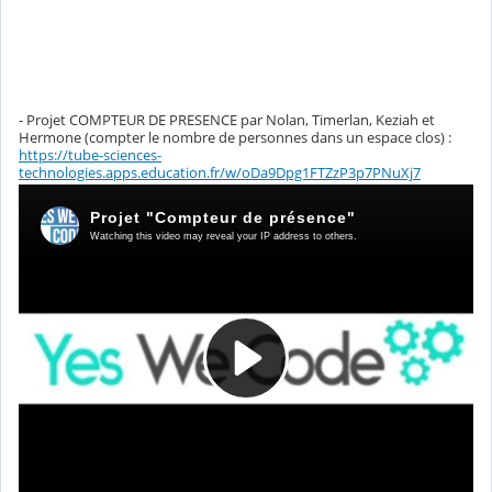
- Projet COMPTEUR DE PRESENCE par Nolan, Timerlan, Keziah et
Hermone (compter le nombre de personnes dans un espace clos) :
https://tube-sciences-
technologies.apps.education.fr/w/oDa9Dpg1FTZzP3p7PNuXj7