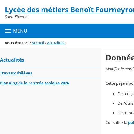
Panneau de gestion des cookies
Lycée des métiers Benoît Fourneyro
Menu de la rubrique
Contenu
Saint-Etienne
MENU
Vous êtes ici :
Accueil
›
Actualités
›
Donnée
Actualités
Modifiée le mard
Travaux d'élèves
Planning de la rentrée scolaire 2026
Cette page a pou
Des enga
De l'util
Des modal
Consultez la
po