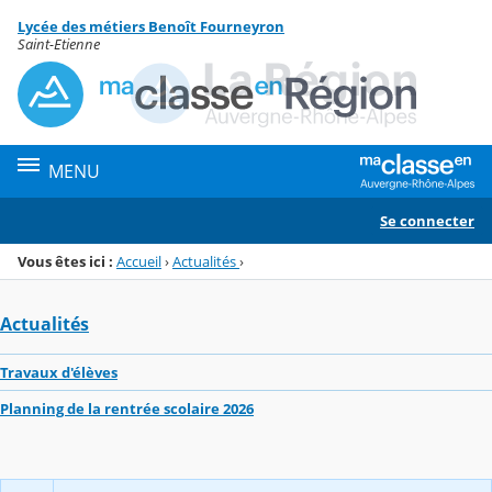
Panneau de gestion des cookies
Lycée des métiers Benoît Fourneyron
Menu de la rubrique
Contenu
Saint-Etienne
MENU
Se connecter
Vous êtes ici :
Accueil
›
Actualités
›
Actualités
Travaux d'élèves
Planning de la rentrée scolaire 2026