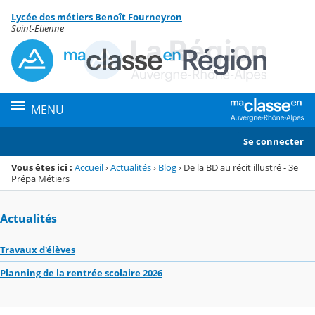
Panneau de gestion des cookies
Lycée des métiers Benoît Fourneyron
Menu de la rubrique
Contenu
Saint-Etienne
MENU
Se connecter
Vous êtes ici :
Accueil
›
Actualités
›
Blog
›
De la BD au récit illustré - 3e
Prépa Métiers
Actualités
Travaux d'élèves
Planning de la rentrée scolaire 2026