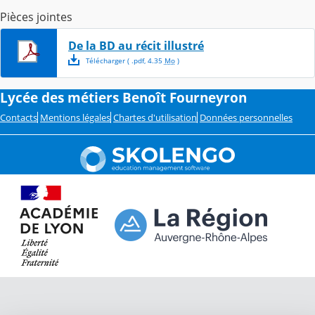
Pièces jointes
De la BD au récit illustré
Télécharger
( .
pdf
,
4.35
Mo
)
Lycée des métiers Benoît Fourneyron
Contacts
Mentions légales
Chartes d'utilisation
Données personnelles