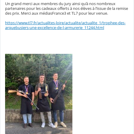
Un grand merci aux membres du jury ainsi qu’à nos nombreux
partenaires pour les cadeaux offerts à nos élèves à l’issue de la remise
des prix. Merci aux médiasFrance3 et TL7 pour leur venue.
https://www.tl7.fr/actualites-loire/actualite/actualite_1/trophee-des-
arquebusiers-une-excellence-de-l-armurerie_11244.html