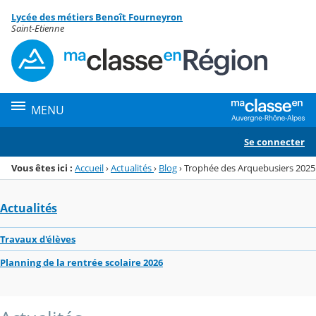
Panneau de gestion des cookies
Lycée des métiers Benoît Fourneyron
Menu de la rubrique
Contenu
Saint-Etienne
MENU
Se connecter
Vous êtes ici :
Accueil
›
Actualités
›
Blog
›
Trophée des Arquebusiers 2025
Actualités
Travaux d'élèves
Planning de la rentrée scolaire 2026