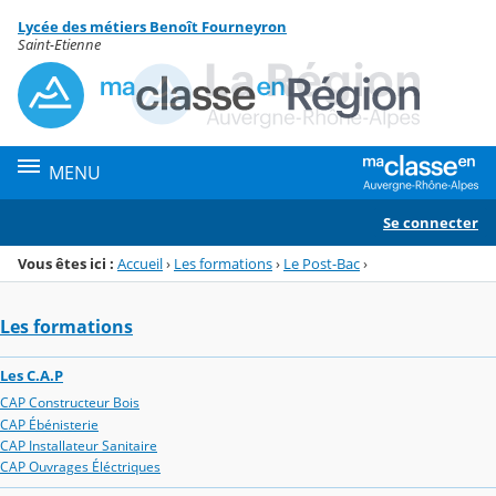
Panneau de gestion des cookies
Lycée des métiers Benoît Fourneyron
Menu de la rubrique
Contenu
Saint-Etienne
MENU
Se connecter
Vous êtes ici :
Accueil
›
Les formations
›
Le Post-Bac
›
Les formations
Les C.A.P
CAP Constructeur Bois
CAP Ébénisterie
CAP Installateur Sanitaire
CAP Ouvrages Éléctriques