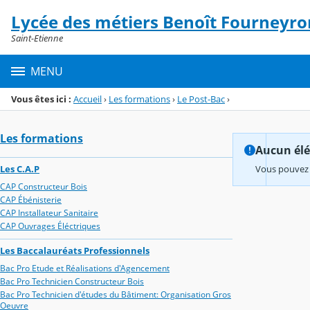
Panneau de gestion des cookies
Lycée des métiers Benoît Fourneyro
Menu de la rubrique
Contenu
Saint-Etienne
MENU
Vous êtes ici :
Accueil
›
Les formations
›
Le Post-Bac
›
Les formations
Aucun élém
Les C.A.P
Vous pouvez 
CAP Constructeur Bois
CAP Ébénisterie
CAP Installateur Sanitaire
CAP Ouvrages Éléctriques
Les Baccalauréats Professionnels
Bac Pro Etude et Réalisations d'Agencement
Bac Pro Technicien Constructeur Bois
Bac Pro Technicien d'études du Bâtiment: Organisation Gros
Oeuvre