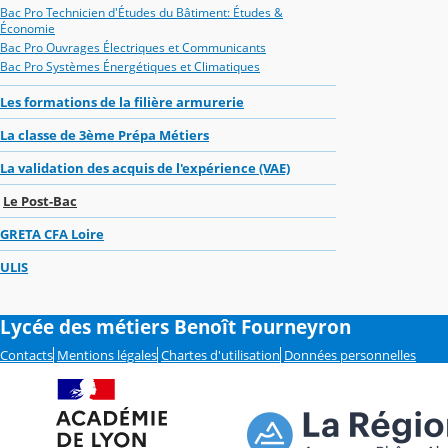
Bac Pro Technicien d'Études du Bâtiment: Études &
Économie
Bac Pro Ouvrages Électriques et Communicants
Bac Pro Systèmes Énergétiques et Climatiques
Les formations de la filière armurerie
La classe de 3ème Prépa Métiers
La validation des acquis de l'expérience (VAE)
Le Post-Bac
GRETA CFA Loire
ULIS
Lycée des métiers Benoît Fourneyron
Contacts
Mentions légales
Chartes d'utilisation
Données personnelles